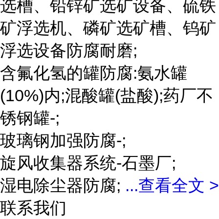
选槽、铅锌矿选矿设备、硫铁
矿浮选机、磷矿选矿槽、钨矿
浮选设备防腐耐磨;
含氟化氢的罐防腐:氨水罐
(10%)内;混酸罐(盐酸);药厂不
锈钢罐-;
玻璃钢加强防腐-;
旋风收集器系统-石墨厂;
湿电除尘器防腐;
...
查看全文 >
联系我们