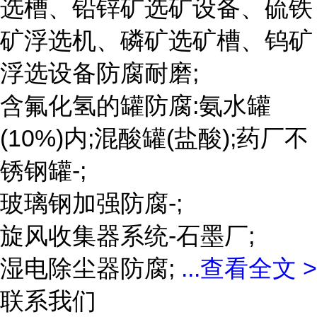
选槽、铅锌矿选矿设备、硫铁
矿浮选机、磷矿选矿槽、钨矿
浮选设备防腐耐磨;
含氟化氢的罐防腐:氨水罐
(10%)内;混酸罐(盐酸);药厂不
锈钢罐-;
玻璃钢加强防腐-;
旋风收集器系统-石墨厂;
湿电除尘器防腐;
...
查看全文 >
联系我们