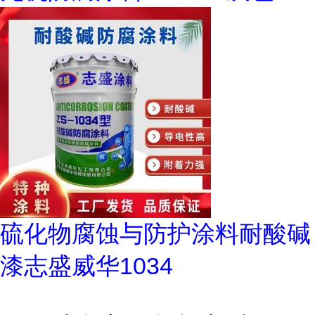
硫化物腐蚀与防护涂料耐酸碱
漆志盛威华1034