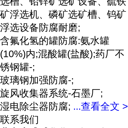
选槽、铅锌矿选矿设备、硫铁
矿浮选机、磷矿选矿槽、钨矿
浮选设备防腐耐磨;
含氟化氢的罐防腐:氨水罐
(10%)内;混酸罐(盐酸);药厂不
锈钢罐-;
玻璃钢加强防腐-;
旋风收集器系统-石墨厂;
湿电除尘器防腐;
...
查看全文 >
联系我们