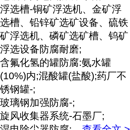
浮选槽-铜矿浮选机、金矿浮
选槽、铅锌矿选矿设备、硫铁
矿浮选机、磷矿选矿槽、钨矿
浮选设备防腐耐磨;
含氟化氢的罐防腐:氨水罐
(10%)内;混酸罐(盐酸);药厂不
锈钢罐-;
玻璃钢加强防腐-;
旋风收集器系统-石墨厂;
湿电除尘器防腐;
...
查看全文 >