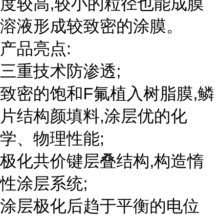
度较高,较小的粒径也能成膜
溶液形成较致密的涂膜。
产品亮点:
三重技术防渗透;
致密的饱和F氟植入树脂膜,鳞
片结构颜填料,涂层优的化
学、物理性能;
极化共价键层叠结构,构造惰
性涂层系统;
涂层极化后趋于平衡的电位