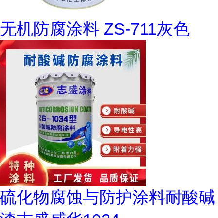
无机防腐涂料 ZS-711灰色
硫化物腐蚀与防护涂料耐酸碱