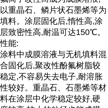
以重晶石、鳞片状石墨烯等为
填料。涂层固化后,惰性高,涂
层致密性高,耐温可达150℃。
性能:
涂料中成膜溶液与无机填料混
合固化后,聚改性酚氟树脂较
稳定,不容易失去电子,耐溶胀
性较好。重晶石、石墨烯等材
料在涂层中化学稳定较好,硬