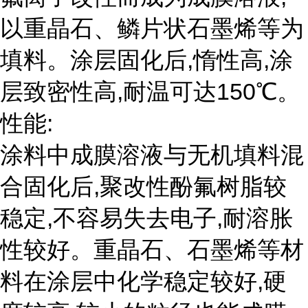
以重晶石、鳞片状石墨烯等为
填料。涂层固化后,惰性高,涂
层致密性高,耐温可达150℃。
性能:
涂料中成膜溶液与无机填料混
合固化后,聚改性酚氟树脂较
稳定,不容易失去电子,耐溶胀
性较好。重晶石、石墨烯等材
料在涂层中化学稳定较好,硬