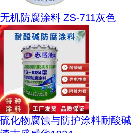
无机防腐涂料 ZS-711灰色
硫化物腐蚀与防护涂料耐酸碱