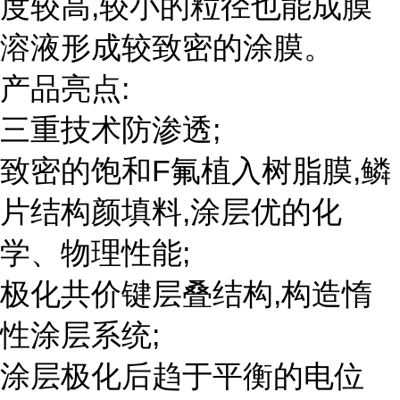
度较高,较小的粒径也能成膜
溶液形成较致密的涂膜。
产品亮点:
三重技术防渗透;
致密的饱和F氟植入树脂膜,鳞
片结构颜填料,涂层优的化
学、物理性能;
极化共价键层叠结构,构造惰
性涂层系统;
涂层极化后趋于平衡的电位