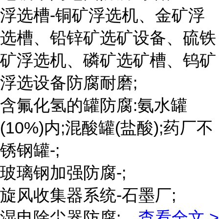
浮选槽-铜矿浮选机、金矿浮
选槽、铅锌矿选矿设备、硫铁
矿浮选机、磷矿选矿槽、钨矿
浮选设备防腐耐磨;
含氟化氢的罐防腐:氨水罐
(10%)内;混酸罐(盐酸);药厂不
锈钢罐-;
玻璃钢加强防腐-;
旋风收集器系统-石墨厂;
湿电除尘器防腐;
...
查看全文 >