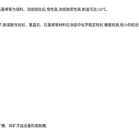
烯等为填料。涂层固化后,惰性高,涂层致密性高,耐温可达150℃。
子,耐溶胀性较好。重晶石、石墨烯等材料在涂层中化学稳定较好,硬度较高,较小的粒
槽、钨矿浮选设备防腐耐磨;