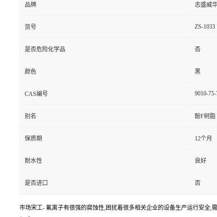
品牌
志盛威
ZS-1033
货号
是否危险化学品
否
颜色
黑
9010-75-
CAS编号
别名
酚F树脂
保质期
12个月
耐水性
良好
是否进口
否
市场宋工- 氟离子有很强的腐蚀性,困扰着很多相关企业的设备生产运行安全,