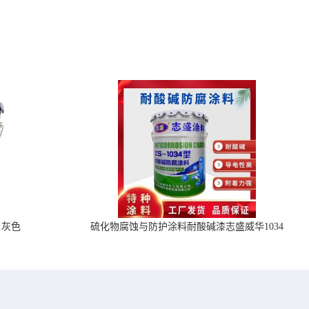
1灰色
硫化物腐蚀与防护涂料耐酸碱漆志盛威华1034