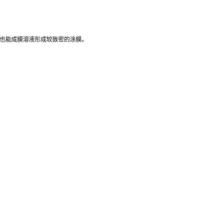
径也能成膜溶液形成较致密的涂膜。