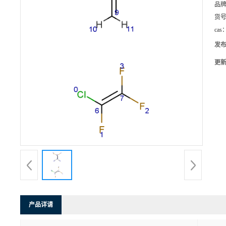
品
货
cas
发
更
产品详请