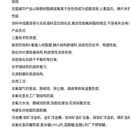
组成:
志盛威华产品以酚醛树脂嫁接氟离子改性而成为成膜溶液,以重晶石、鳞片状石墨
性能:
涂料中成膜溶液与无机填料混合固化后,聚改性酚氟树脂较稳定,不容易失去电
产品亮点:
三重技术防渗透;
致密的饱和F氟植入树脂膜,鳞片结构颜填料,涂层优的化学、物理性能;
极化共价键层叠结构,构造惰性涂层系统;
涂层极化后趋于平衡的电位差;
化学锚结构的高附着力;
光滑耐磨的表层结构;
应用工况:
含氟烟气的管道、脱硫塔、除尘器、烟囱等耐高温重防腐;
含氟化氢化工厂钢结构防腐;
含氟污水池、酸碱池防腐;色酚处理池;花岗岩酸洗池;
电镀车间地面防腐耐磨;
浮选槽-铜矿浮选机、金矿浮选槽、铅锌矿选矿设备、硫铁矿浮选机、磷矿选矿
含氟化氢的罐防腐:氨水罐(10%)内;混酸罐(盐酸);药厂不锈钢罐-;