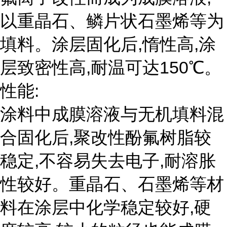
以重晶石、鳞片状石墨烯等为
填料。涂层固化后,惰性高,涂
层致密性高,耐温可达150℃。
性能:
涂料中成膜溶液与无机填料混
合固化后,聚改性酚氟树脂较
稳定,不容易失去电子,耐溶胀
性较好。重晶石、石墨烯等材
料在涂层中化学稳定较好,硬