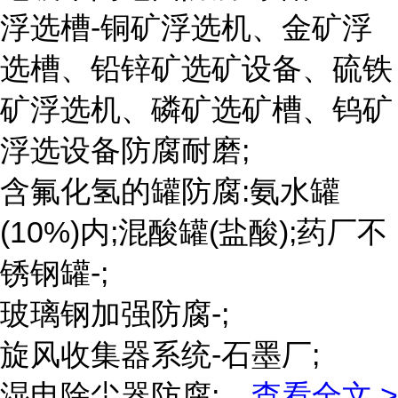
浮选槽-铜矿浮选机、金矿浮
选槽、铅锌矿选矿设备、硫铁
矿浮选机、磷矿选矿槽、钨矿
浮选设备防腐耐磨;
含氟化氢的罐防腐:氨水罐
(10%)内;混酸罐(盐酸);药厂不
锈钢罐-;
玻璃钢加强防腐-;
旋风收集器系统-石墨厂;
湿电除尘器防腐;
...
查看全文 >