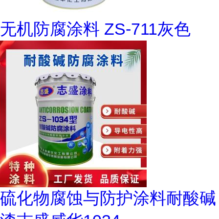
无机防腐涂料 ZS-711灰色
硫化物腐蚀与防护涂料耐酸碱