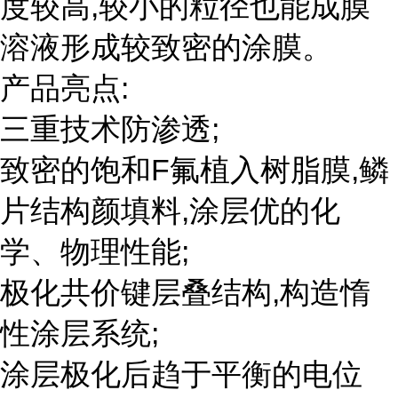
度较高,较小的粒径也能成膜
溶液形成较致密的涂膜。
产品亮点:
三重技术防渗透;
致密的饱和F氟植入树脂膜,鳞
片结构颜填料,涂层优的化
学、物理性能;
极化共价键层叠结构,构造惰
性涂层系统;
涂层极化后趋于平衡的电位