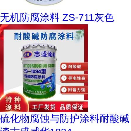
无机防腐涂料 ZS-711灰色
硫化物腐蚀与防护涂料耐酸碱