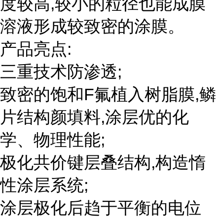
度较高,较小的粒径也能成膜
溶液形成较致密的涂膜。
产品亮点:
三重技术防渗透;
致密的饱和F氟植入树脂膜,鳞
片结构颜填料,涂层优的化
学、物理性能;
极化共价键层叠结构,构造惰
性涂层系统;
涂层极化后趋于平衡的电位