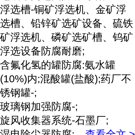
浮选槽-铜矿浮选机、金矿浮
选槽、铅锌矿选矿设备、硫铁
矿浮选机、磷矿选矿槽、钨矿
浮选设备防腐耐磨;
含氟化氢的罐防腐:氨水罐
(10%)内;混酸罐(盐酸);药厂不
锈钢罐-;
玻璃钢加强防腐-;
旋风收集器系统-石墨厂;
湿电除尘器防腐;
...
查看全文 >