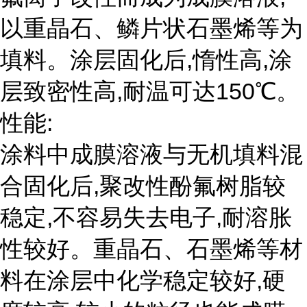
以重晶石、鳞片状石墨烯等为
填料。涂层固化后,惰性高,涂
层致密性高,耐温可达150℃。
性能:
涂料中成膜溶液与无机填料混
合固化后,聚改性酚氟树脂较
稳定,不容易失去电子,耐溶胀
性较好。重晶石、石墨烯等材
料在涂层中化学稳定较好,硬