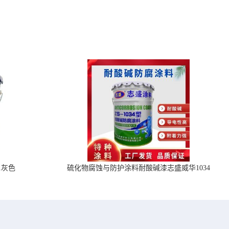
1灰色
硫化物腐蚀与防护涂料耐酸碱漆志盛威华1034