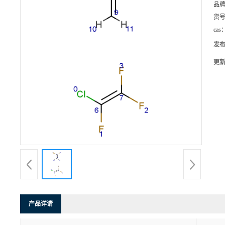
品
货
cas
发
更
产品详请