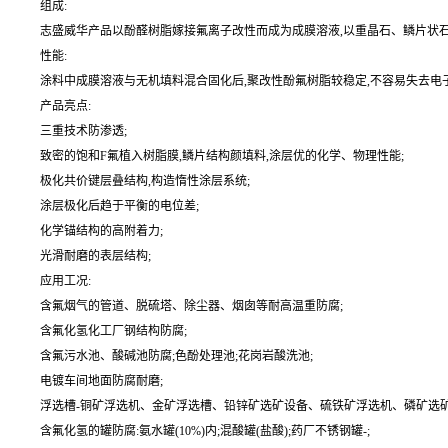
组成:
志盛威华产品以酚醛树脂嫁接氟离子改性而成为成膜溶液,以重晶石、鳞片状石墨
性能:
涂料中成膜溶液与无机填料混合固化后,聚改性酚氟树脂较稳定,不容易失去电
产品亮点:
三重技术防渗透;
致密的饱和F氟植入树脂膜,鳞片结构颜填料,涂层优的化学、物理性能;
极化共价键层叠结构,构造惰性涂层系统;
涂层极化后趋于平衡的电位差;
化学锚结构的高附着力;
光滑耐磨的表层结构;
应用工况:
含氟烟气的管道、脱硫塔、除尘器、烟囱等耐高温重防腐;
含氟化氢化工厂钢结构防腐;
含氟污水池、酸碱池防腐;色酚处理池;花岗岩酸洗池;
电镀车间地面防腐耐磨;
浮选槽-铜矿浮选机、金矿浮选槽、铅锌矿选矿设备、硫铁矿浮选机、磷矿选矿
含氟化氢的罐防腐:氨水罐(10%)内;混酸罐(盐酸);药厂不锈钢罐-;