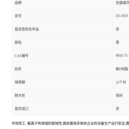
品牌
志盛威
ZS-1033
货号
是否危险化学品
否
颜色
黑
9010-75-
CAS编号
别名
酚F树脂
保质期
12个月
耐水性
良好
是否进口
否
市场宋工- 氟离子有很强的腐蚀性,困扰着很多相关企业的设备生产运行安全,