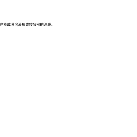
径也能成膜溶液形成较致密的涂膜。