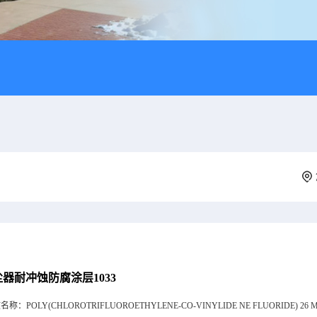
器耐冲蚀防腐涂层1033
文名称：
POLY(CHLOROTRIFLUOROETHYLENE-CO-VINYLIDE NE FLUORIDE) 26 