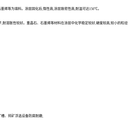
烯等为填料。涂层固化后,惰性高,涂层致密性高,耐温可达150℃。
子,耐溶胀性较好。重晶石、石墨烯等材料在涂层中化学稳定较好,硬度较高,较小的粒
槽、钨矿浮选设备防腐耐磨;