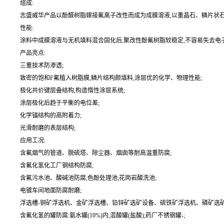
组成:
志盛威华产品以酚醛树脂嫁接氟离子改性而成为成膜溶液,以重晶石、鳞片状石墨
性能:
涂料中成膜溶液与无机填料混合固化后,聚改性酚氟树脂较稳定,不容易失去电
产品亮点:
三重技术防渗透;
致密的饱和F氟植入树脂膜,鳞片结构颜填料,涂层优的化学、物理性能;
极化共价键层叠结构,构造惰性涂层系统;
涂层极化后趋于平衡的电位差;
化学锚结构的高附着力;
光滑耐磨的表层结构;
应用工况:
含氟烟气的管道、脱硫塔、除尘器、烟囱等耐高温重防腐;
含氟化氢化工厂钢结构防腐;
含氟污水池、酸碱池防腐;色酚处理池;花岗岩酸洗池;
电镀车间地面防腐耐磨;
浮选槽-铜矿浮选机、金矿浮选槽、铅锌矿选矿设备、硫铁矿浮选机、磷矿选矿
含氟化氢的罐防腐:氨水罐(10%)内;混酸罐(盐酸);药厂不锈钢罐-;