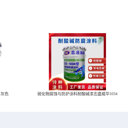
1灰色
硫化物腐蚀与防护涂料耐酸碱漆志盛威华1034