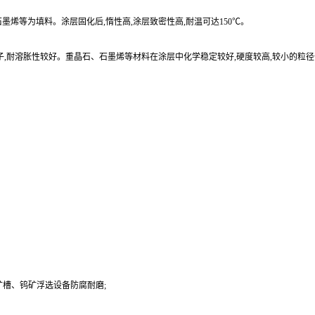
烯等为填料。涂层固化后,惰性高,涂层致密性高,耐温可达150℃。
子,耐溶胀性较好。重晶石、石墨烯等材料在涂层中化学稳定较好,硬度较高,较小的粒
槽、钨矿浮选设备防腐耐磨;