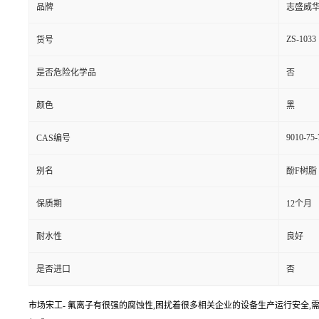
品牌
志盛威
ZS-1033
货号
是否危险化学品
否
颜色
黑
9010-75-
CAS编号
别名
酚F树脂
保质期
12个月
耐水性
良好
是否进口
否
市场宋工- 氟离子有很强的腐蚀性,困扰着很多相关企业的设备生产运行安全,