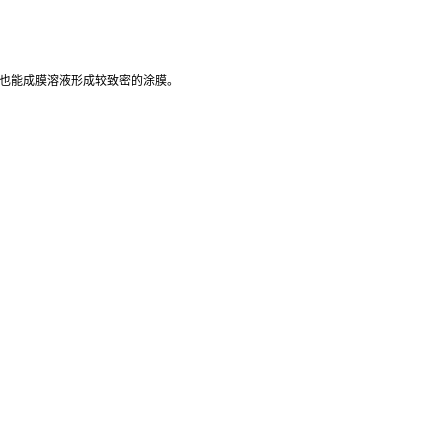
径也能成膜溶液形成较致密的涂膜。