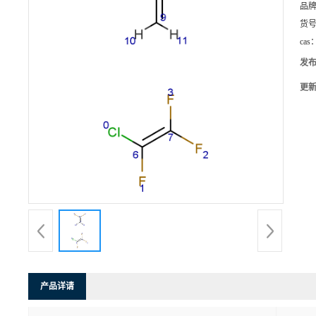
品
货
cas
发
更
产品详请