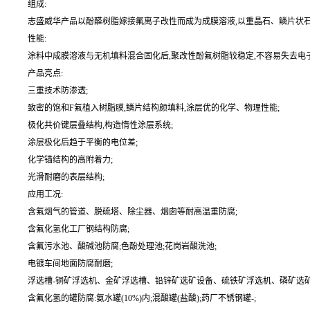
组成:
志盛威华产品以酚醛树脂嫁接氟离子改性而成为成膜溶液,以重晶石、鳞片状石墨
性能:
涂料中成膜溶液与无机填料混合固化后,聚改性酚氟树脂较稳定,不容易失去电
产品亮点:
三重技术防渗透;
致密的饱和F氟植入树脂膜,鳞片结构颜填料,涂层优的化学、物理性能;
极化共价键层叠结构,构造惰性涂层系统;
涂层极化后趋于平衡的电位差;
化学锚结构的高附着力;
光滑耐磨的表层结构;
应用工况:
含氟烟气的管道、脱硫塔、除尘器、烟囱等耐高温重防腐;
含氟化氢化工厂钢结构防腐;
含氟污水池、酸碱池防腐;色酚处理池;花岗岩酸洗池;
电镀车间地面防腐耐磨;
浮选槽-铜矿浮选机、金矿浮选槽、铅锌矿选矿设备、硫铁矿浮选机、磷矿选矿
含氟化氢的罐防腐:氨水罐(10%)内;混酸罐(盐酸);药厂不锈钢罐-;