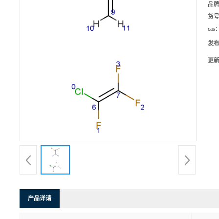
品
货
cas
发
更
产品详请