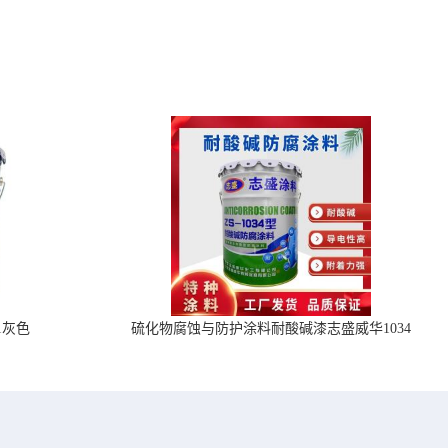
1灰色
硫化物腐蚀与防护涂料耐酸碱漆志盛威华1034