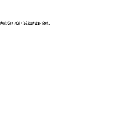
径也能成膜溶液形成较致密的涂膜。