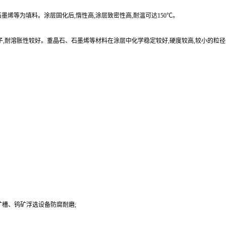
烯等为填料。涂层固化后,惰性高,涂层致密性高,耐温可达150℃。
子,耐溶胀性较好。重晶石、石墨烯等材料在涂层中化学稳定较好,硬度较高,较小的粒
槽、钨矿浮选设备防腐耐磨;