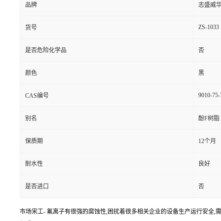
品牌
志盛威
ZS-1033
货号
是否危险化学品
否
颜色
黑
9010-75-
CAS编号
别名
酚F树脂
保质期
12个月
耐水性
良好
是否进口
否
市场宋工- 氟离子有很强的腐蚀性,困扰着很多相关企业的设备生产运行安全,