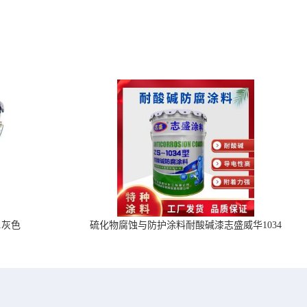
1灰色
硫化物腐蚀与防护涂料耐酸碱漆志盛威华1034