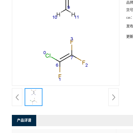
品
货
cas
发
更
产品详请