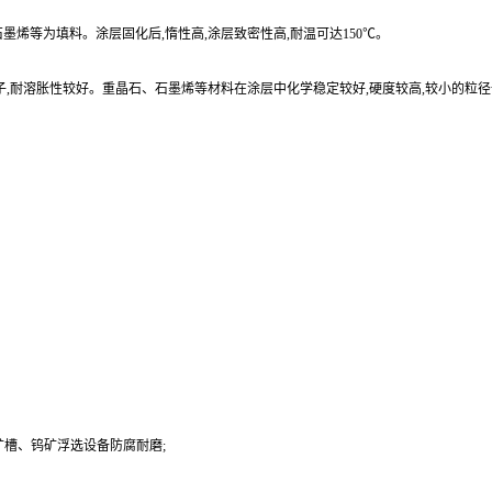
烯等为填料。涂层固化后,惰性高,涂层致密性高,耐温可达150℃。
子,耐溶胀性较好。重晶石、石墨烯等材料在涂层中化学稳定较好,硬度较高,较小的粒
槽、钨矿浮选设备防腐耐磨;