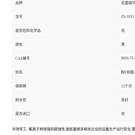
品牌
志盛威
ZS-1033
货号
是否危险化学品
否
颜色
黑
9010-75-
CAS编号
别名
酚F树脂
保质期
12个月
耐水性
良好
是否进口
否
市场宋工- 氟离子有很强的腐蚀性,困扰着很多相关企业的设备生产运行安全,