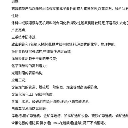
组成:
志盛威华产品以酚醛树脂嫁接氟离子改性而成为成膜溶液,以重晶石、鳞片状石墨
性能:
涂料中成膜溶液与无机填料混合固化后,聚改性酚氟树脂较稳定,不容易失去电
产品亮点:
三重技术防渗透;
致密的饱和F氟植入树脂膜,鳞片结构颜填料,涂层优的化学、物理性能;
极化共价键层叠结构,构造惰性涂层系统;
涂层极化后趋于平衡的电位差;
化学锚结构的高附着力;
光滑耐磨的表层结构;
应用工况:
含氟烟气的管道、脱硫塔、除尘器、烟囱等耐高温重防腐;
含氟化氢化工厂钢结构防腐;
含氟污水池、酸碱池防腐;色酚处理池;花岗岩酸洗池;
电镀车间地面防腐耐磨;
浮选槽-铜矿浮选机、金矿浮选槽、铅锌矿选矿设备、硫铁矿浮选机、磷矿选矿
含氟化氢的罐防腐:氨水罐(10%)内;混酸罐(盐酸);药厂不锈钢罐-;