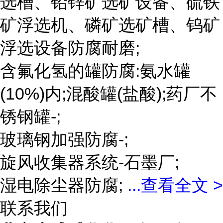
选槽、铅锌矿选矿设备、硫铁
矿浮选机、磷矿选矿槽、钨矿
浮选设备防腐耐磨;
含氟化氢的罐防腐:氨水罐
(10%)内;混酸罐(盐酸);药厂不
锈钢罐-;
玻璃钢加强防腐-;
旋风收集器系统-石墨厂;
湿电除尘器防腐;
...
查看全文 >
联系我们