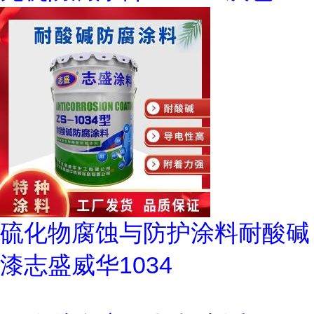
硫化物腐蚀与防护涂料耐酸碱
漆志盛威华1034