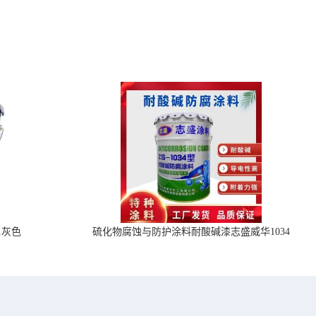
1灰色
硫化物腐蚀与防护涂料耐酸碱漆志盛威华1034