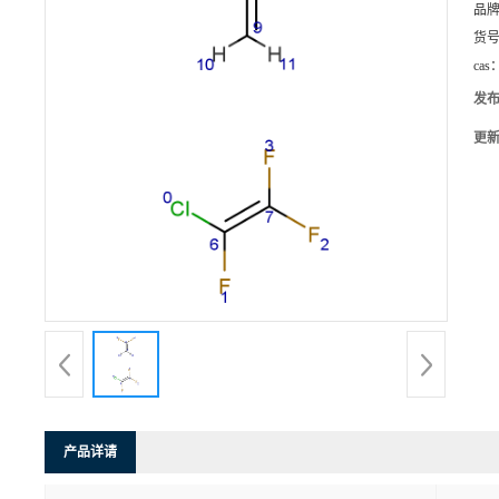
品
货
cas
发
更
产品详请