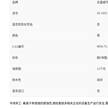
品牌
志盛威
ZS-1033
货号
是否危险化学品
否
颜色
黑
9010-75-
CAS编号
别名
酚F树脂
保质期
12个月
耐水性
良好
是否进口
否
市场宋工- 氟离子有很强的腐蚀性,困扰着很多相关企业的设备生产运行安全,