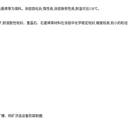
烯等为填料。涂层固化后,惰性高,涂层致密性高,耐温可达150℃。
子,耐溶胀性较好。重晶石、石墨烯等材料在涂层中化学稳定较好,硬度较高,较小的粒
槽、钨矿浮选设备防腐耐磨;