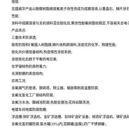
组成:
志盛威华产品以酚醛树脂嫁接氟离子改性而成为成膜溶液,以重晶石、鳞片状石墨
性能:
涂料中成膜溶液与无机填料混合固化后,聚改性酚氟树脂较稳定,不容易失去电
产品亮点:
三重技术防渗透;
致密的饱和F氟植入树脂膜,鳞片结构颜填料,涂层优的化学、物理性能;
极化共价键层叠结构,构造惰性涂层系统;
涂层极化后趋于平衡的电位差;
化学锚结构的高附着力;
光滑耐磨的表层结构;
应用工况:
含氟烟气的管道、脱硫塔、除尘器、烟囱等耐高温重防腐;
含氟化氢化工厂钢结构防腐;
含氟污水池、酸碱池防腐;色酚处理池;花岗岩酸洗池;
电镀车间地面防腐耐磨;
浮选槽-铜矿浮选机、金矿浮选槽、铅锌矿选矿设备、硫铁矿浮选机、磷矿选矿
含氟化氢的罐防腐:氨水罐(10%)内;混酸罐(盐酸);药厂不锈钢罐-;