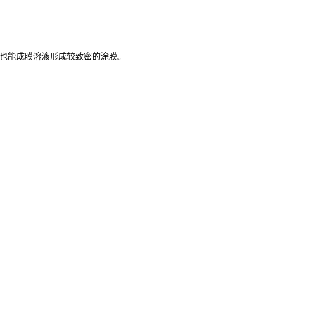
径也能成膜溶液形成较致密的涂膜。