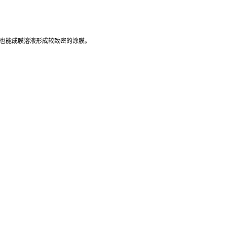
径也能成膜溶液形成较致密的涂膜。