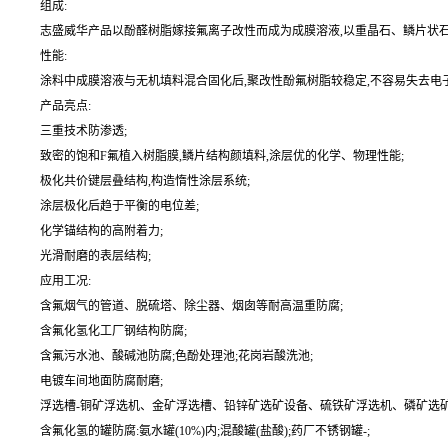
组成:
志盛威华产品以酚醛树脂嫁接氟离子改性而成为成膜溶液,以重晶石、鳞片状石墨
性能:
涂料中成膜溶液与无机填料混合固化后,聚改性酚氟树脂较稳定,不容易失去电
产品亮点:
三重技术防渗透;
致密的饱和F氟植入树脂膜,鳞片结构颜填料,涂层优的化学、物理性能;
极化共价键层叠结构,构造惰性涂层系统;
涂层极化后趋于平衡的电位差;
化学锚结构的高附着力;
光滑耐磨的表层结构;
应用工况:
含氟烟气的管道、脱硫塔、除尘器、烟囱等耐高温重防腐;
含氟化氢化工厂钢结构防腐;
含氟污水池、酸碱池防腐;色酚处理池;花岗岩酸洗池;
电镀车间地面防腐耐磨;
浮选槽-铜矿浮选机、金矿浮选槽、铅锌矿选矿设备、硫铁矿浮选机、磷矿选矿
含氟化氢的罐防腐:氨水罐(10%)内;混酸罐(盐酸);药厂不锈钢罐-;