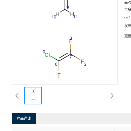
品
货
cas
发
更
产品详请