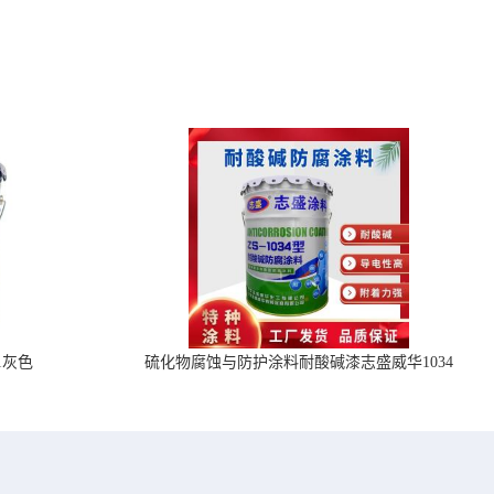
1灰色
硫化物腐蚀与防护涂料耐酸碱漆志盛威华1034