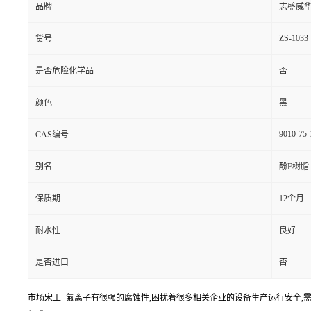
品牌
志盛威
ZS-1033
货号
是否危险化学品
否
颜色
黑
9010-75-
CAS编号
别名
酚F树脂
保质期
12个月
耐水性
良好
是否进口
否
市场宋工- 氟离子有很强的腐蚀性,困扰着很多相关企业的设备生产运行安全,