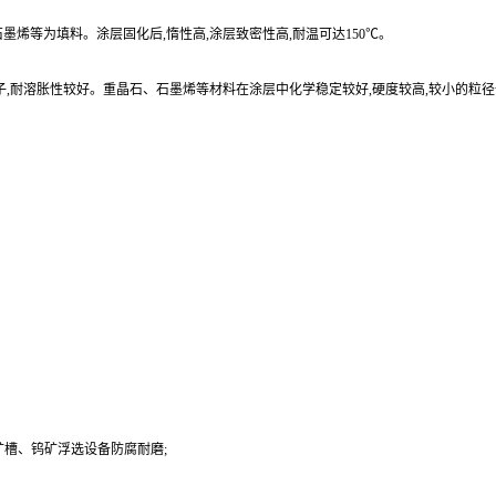
烯等为填料。涂层固化后,惰性高,涂层致密性高,耐温可达150℃。
子,耐溶胀性较好。重晶石、石墨烯等材料在涂层中化学稳定较好,硬度较高,较小的粒
槽、钨矿浮选设备防腐耐磨;