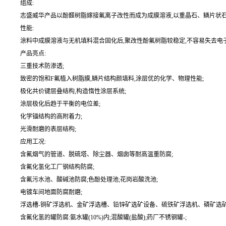
组成:
志盛威华产品以酚醛树脂嫁接氟离子改性而成为成膜溶液,以重晶石、鳞片状石墨
性能:
涂料中成膜溶液与无机填料混合固化后,聚改性酚氟树脂较稳定,不容易失去电
产品亮点:
三重技术防渗透;
致密的饱和F氟植入树脂膜,鳞片结构颜填料,涂层优的化学、物理性能;
极化共价键层叠结构,构造惰性涂层系统;
涂层极化后趋于平衡的电位差;
化学锚结构的高附着力;
光滑耐磨的表层结构;
应用工况:
含氟烟气的管道、脱硫塔、除尘器、烟囱等耐高温重防腐;
含氟化氢化工厂钢结构防腐;
含氟污水池、酸碱池防腐;色酚处理池;花岗岩酸洗池;
电镀车间地面防腐耐磨;
浮选槽-铜矿浮选机、金矿浮选槽、铅锌矿选矿设备、硫铁矿浮选机、磷矿选矿
含氟化氢的罐防腐:氨水罐(10%)内;混酸罐(盐酸);药厂不锈钢罐-;