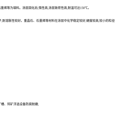
烯等为填料。涂层固化后,惰性高,涂层致密性高,耐温可达150℃。
子,耐溶胀性较好。重晶石、石墨烯等材料在涂层中化学稳定较好,硬度较高,较小的粒
槽、钨矿浮选设备防腐耐磨;