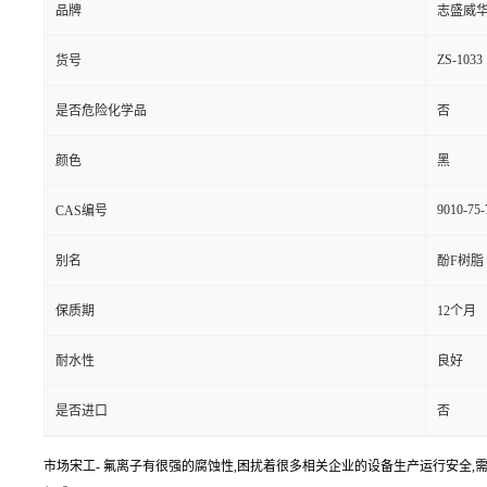
品牌
志盛威
ZS-1033
货号
是否危险化学品
否
颜色
黑
9010-75-
CAS编号
别名
酚F树脂
保质期
12个月
耐水性
良好
是否进口
否
市场宋工- 氟离子有很强的腐蚀性,困扰着很多相关企业的设备生产运行安全,