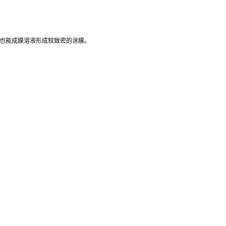
径也能成膜溶液形成较致密的涂膜。