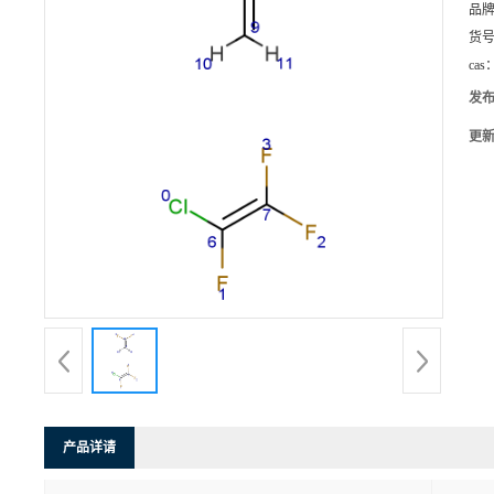
品
货
cas
发
更
产品详请