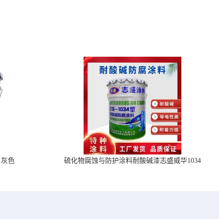
1灰色
硫化物腐蚀与防护涂料耐酸碱漆志盛威华1034