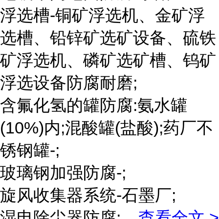
浮选槽-铜矿浮选机、金矿浮
选槽、铅锌矿选矿设备、硫铁
矿浮选机、磷矿选矿槽、钨矿
浮选设备防腐耐磨;
含氟化氢的罐防腐:氨水罐
(10%)内;混酸罐(盐酸);药厂不
锈钢罐-;
玻璃钢加强防腐-;
旋风收集器系统-石墨厂;
湿电除尘器防腐;
...
查看全文 >