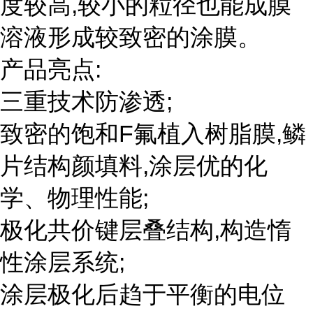
度较高,较小的粒径也能成膜
溶液形成较致密的涂膜。
产品亮点:
三重技术防渗透;
致密的饱和F氟植入树脂膜,鳞
片结构颜填料,涂层优的化
学、物理性能;
极化共价键层叠结构,构造惰
性涂层系统;
涂层极化后趋于平衡的电位