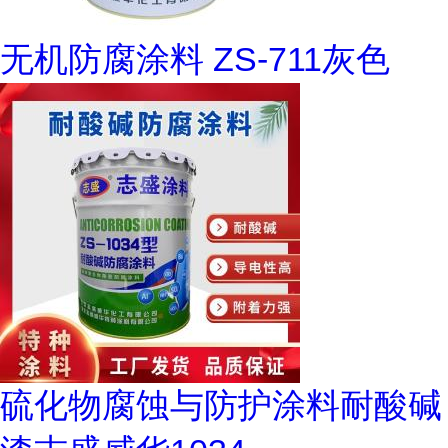
无机防腐涂料 ZS-711灰色
硫化物腐蚀与防护涂料耐酸碱