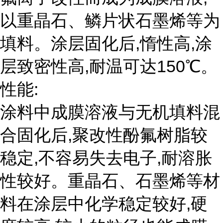
以重晶石、鳞片状石墨烯等为
填料。涂层固化后,惰性高,涂
层致密性高,耐温可达150℃。
性能:
涂料中成膜溶液与无机填料混
合固化后,聚改性酚氟树脂较
稳定,不容易失去电子,耐溶胀
性较好。重晶石、石墨烯等材
料在涂层中化学稳定较好,硬