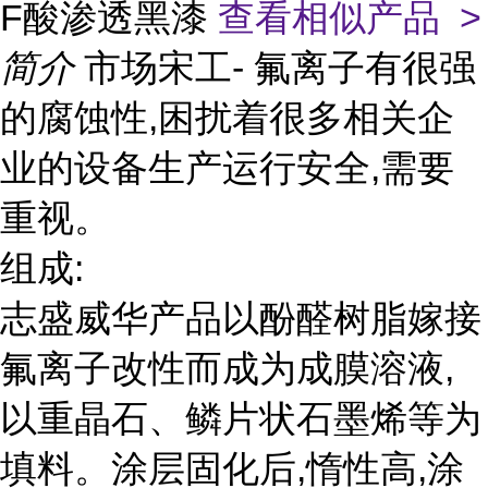
F酸渗透黑漆
查看相似产品 >
简介
市场宋工- 氟离子有很强
的腐蚀性,困扰着很多相关企
业的设备生产运行安全,需要
重视。
组成:
志盛威华产品以酚醛树脂嫁接
氟离子改性而成为成膜溶液,
以重晶石、鳞片状石墨烯等为
填料。涂层固化后,惰性高,涂