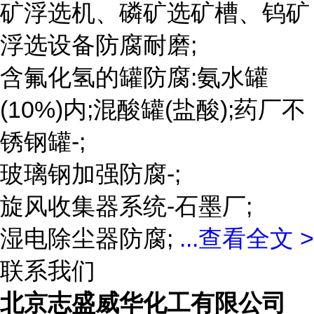
矿浮选机、磷矿选矿槽、钨矿
浮选设备防腐耐磨;
含氟化氢的罐防腐:氨水罐
(10%)内;混酸罐(盐酸);药厂不
锈钢罐-;
玻璃钢加强防腐-;
旋风收集器系统-石墨厂;
湿电除尘器防腐;
...
查看全文 >
联系我们
北京志盛威华化工有限公司