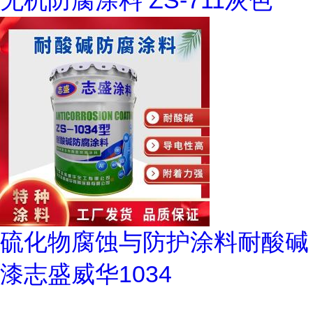
无机防腐涂料 ZS-711灰色
硫化物腐蚀与防护涂料耐酸碱
漆志盛威华1034