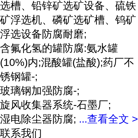
选槽、铅锌矿选矿设备、硫铁
矿浮选机、磷矿选矿槽、钨矿
浮选设备防腐耐磨;
含氟化氢的罐防腐:氨水罐
(10%)内;混酸罐(盐酸);药厂不
锈钢罐-;
玻璃钢加强防腐-;
旋风收集器系统-石墨厂;
湿电除尘器防腐;
...
查看全文 >
联系我们