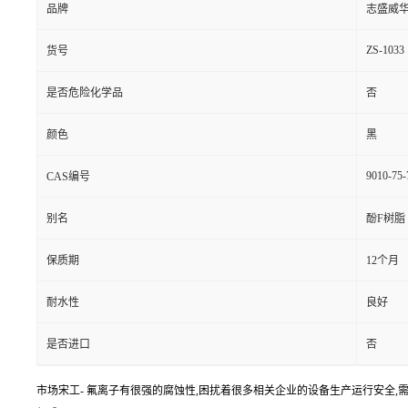
品牌
志盛威
ZS-1033
货号
是否危险化学品
否
颜色
黑
9010-75-
CAS编号
别名
酚F树脂
保质期
12个月
耐水性
良好
是否进口
否
市场宋工- 氟离子有很强的腐蚀性,困扰着很多相关企业的设备生产运行安全,