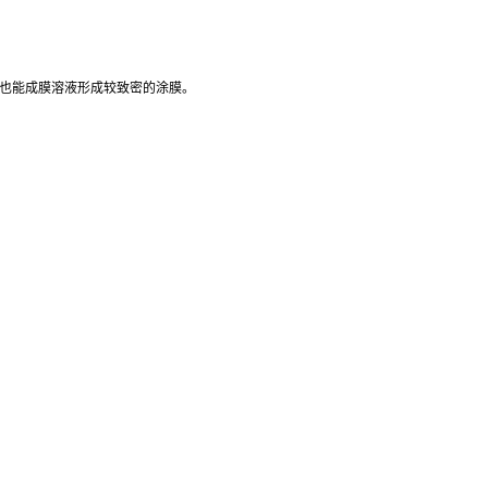
径也能成膜溶液形成较致密的涂膜。