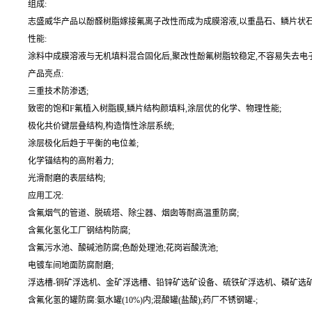
组成:
志盛威华产品以酚醛树脂嫁接氟离子改性而成为成膜溶液,以重晶石、鳞片状石墨
性能:
涂料中成膜溶液与无机填料混合固化后,聚改性酚氟树脂较稳定,不容易失去电
产品亮点:
三重技术防渗透;
致密的饱和F氟植入树脂膜,鳞片结构颜填料,涂层优的化学、物理性能;
极化共价键层叠结构,构造惰性涂层系统;
涂层极化后趋于平衡的电位差;
化学锚结构的高附着力;
光滑耐磨的表层结构;
应用工况:
含氟烟气的管道、脱硫塔、除尘器、烟囱等耐高温重防腐;
含氟化氢化工厂钢结构防腐;
含氟污水池、酸碱池防腐;色酚处理池;花岗岩酸洗池;
电镀车间地面防腐耐磨;
浮选槽-铜矿浮选机、金矿浮选槽、铅锌矿选矿设备、硫铁矿浮选机、磷矿选矿
含氟化氢的罐防腐:氨水罐(10%)内;混酸罐(盐酸);药厂不锈钢罐-;