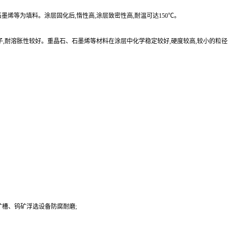
烯等为填料。涂层固化后,惰性高,涂层致密性高,耐温可达150℃。
子,耐溶胀性较好。重晶石、石墨烯等材料在涂层中化学稳定较好,硬度较高,较小的粒
槽、钨矿浮选设备防腐耐磨;