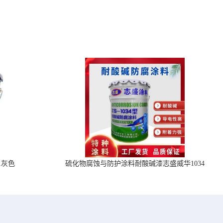
1灰色
硫化物腐蚀与防护涂料耐酸碱漆志盛威华1034