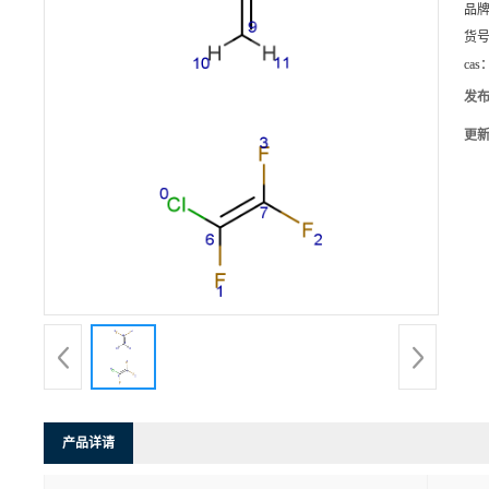
品
货
cas
发
更
产品详请