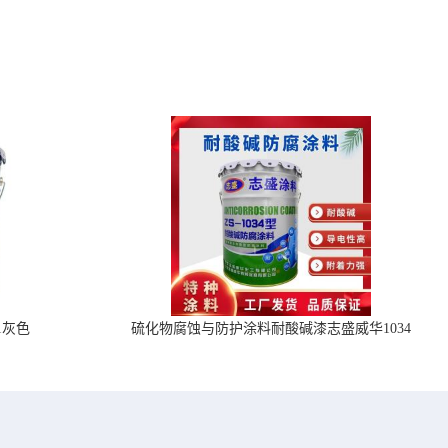
1灰色
硫化物腐蚀与防护涂料耐酸碱漆志盛威华1034