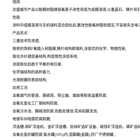
组成:
志盛威华产品以酚醛树脂嫁接氟离子改性而成为成膜溶液,以重晶石、鳞片状石墨
性能:
涂料中成膜溶液与无机填料混合固化后,聚改性酚氟树脂较稳定,不容易失去电
产品亮点:
三重技术防渗透;
致密的饱和F氟植入树脂膜,鳞片结构颜填料,涂层优的化学、物理性能;
极化共价键层叠结构,构造惰性涂层系统;
涂层极化后趋于平衡的电位差;
化学锚结构的高附着力;
光滑耐磨的表层结构;
应用工况:
含氟烟气的管道、脱硫塔、除尘器、烟囱等耐高温重防腐;
含氟化氢化工厂钢结构防腐;
含氟污水池、酸碱池防腐;色酚处理池;花岗岩酸洗池;
电镀车间地面防腐耐磨;
浮选槽-铜矿浮选机、金矿浮选槽、铅锌矿选矿设备、硫铁矿浮选机、磷矿选矿
含氟化氢的罐防腐:氨水罐(10%)内;混酸罐(盐酸);药厂不锈钢罐-;