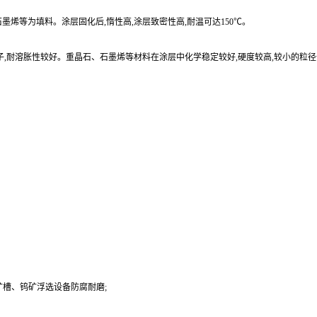
烯等为填料。涂层固化后,惰性高,涂层致密性高,耐温可达150℃。
子,耐溶胀性较好。重晶石、石墨烯等材料在涂层中化学稳定较好,硬度较高,较小的粒
槽、钨矿浮选设备防腐耐磨;