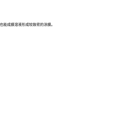
径也能成膜溶液形成较致密的涂膜。