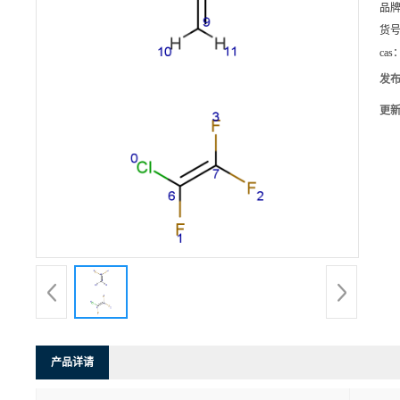
品
货
cas
发
更
产品详请