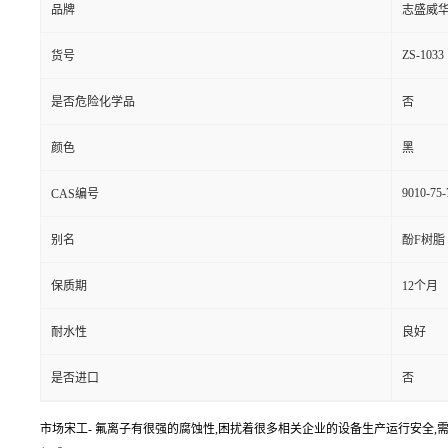
品牌
志盛威
ZS-1033
货号
是否危险化学品
否
颜色
黑
9010-75-
CAS编号
别名
酚F树脂
保质期
12个月
耐水性
良好
是否进口
否
市场宋工- 氟离子有很强的腐蚀性,困扰着很多相关企业的设备生产运行安全,