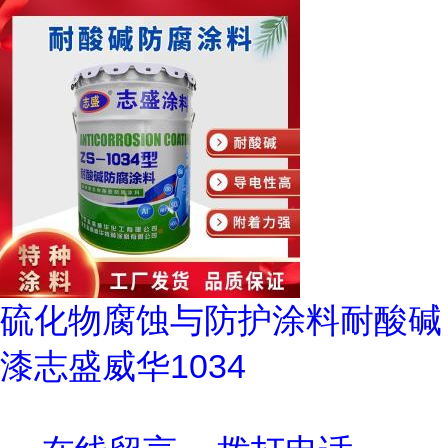
硫化物腐蚀与防护涂料耐酸碱
漆志盛威华1034