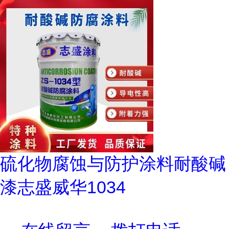
硫化物腐蚀与防护涂料耐酸碱
漆志盛威华1034