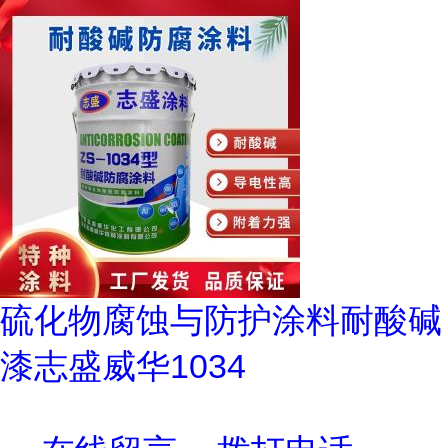
硫化物腐蚀与防护涂料耐酸碱
漆志盛威华1034