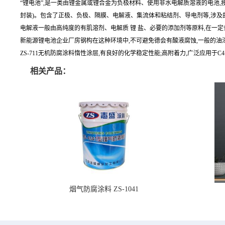
“锂电池”,是一类由锂金属或锂合金为负极材料、使用非水电解质溶液的电池,
封装)。包含了正极、负极、隔膜、电解液、集流体和粘结剂、导电剂等,涉及
电解液一般由高纯度的有肌溶剂、电解质 锂 盐、必要的添加剂等原料,在一
新能源锂电池企业厂房钢构在这种环境中,不可避免德会有酸液腐蚀,一般的油漆主要
ZS-711无机防腐涂料惰性涂层,有良好的化学稳定性能;高附着力,广泛应用于C
相关产品：
烟气防腐涂料 ZS-1041