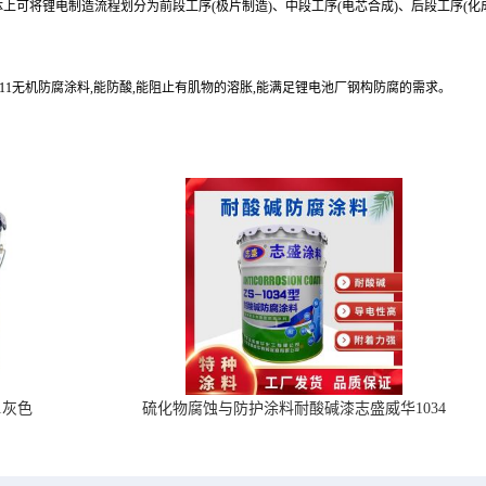
上可将锂电制造流程划分为前段工序(极片制造)、中段工序(电芯合成)、后段工序(化
711无机防腐涂料,能防酸,能阻止有肌物的溶胀,能满足锂电池厂钢构防腐的需求。
1灰色
硫化物腐蚀与防护涂料耐酸碱漆志盛威华1034