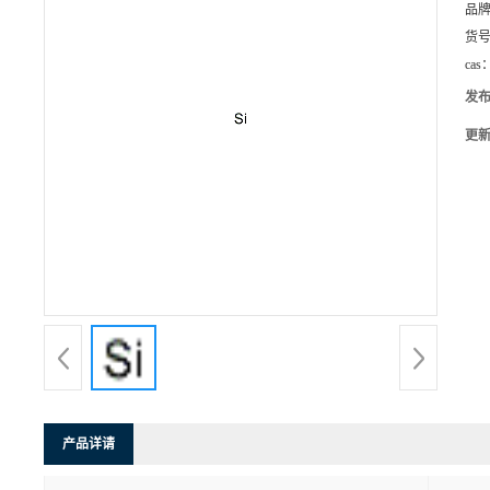
品
货
cas
发
更
产品详请