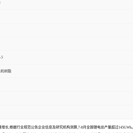
华
-5
无机树脂
续快速增长,根据行业规范公告企业信息及研究机构测算,7-8月全国锂电总产量超过145GWh