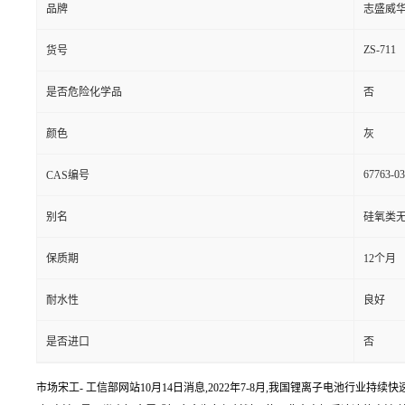
品牌
志盛威
ZS-711
货号
是否危险化学品
否
颜色
灰
67763-03
CAS编号
别名
硅氧类
保质期
12个月
耐水性
良好
是否进口
否
市场宋工- 工信部网站10月14日消息,2022年7-8月,我国锂离子电池行业持