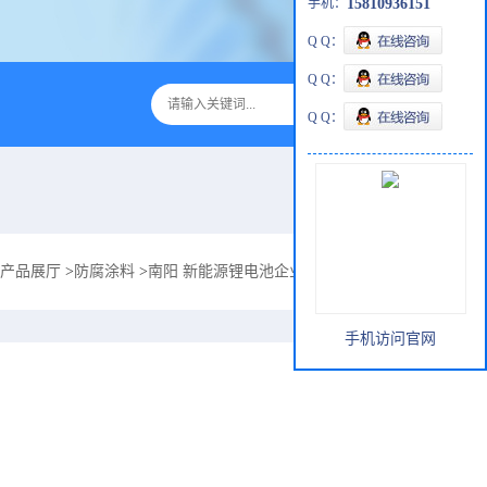
手机：
15810936151
Q Q：
Q Q：
Q Q：
产品展厅
>
防腐涂料
>
南阳 新能源锂电池企业厂房钢构防酸防腐好涂料ZS-
手机访问官网