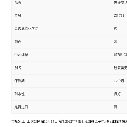
品牌
志盛威
ZS-711
货号
是否危险化学品
否
颜色
灰
67763-03
CAS编号
别名
硅氧类
保质期
12个月
耐水性
良好
是否进口
否
市场宋工- 工信部网站10月14日消息,2022年7-8月,我国锂离子电池行业持