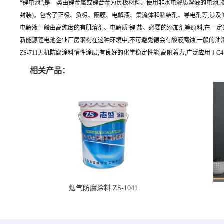
“锂电池”,是一类由锂金属或锂合金为负极材料、使用非水电解质溶液的电池,
封装)。包含了正极、负极、隔膜、电解液、集流体和粘结剂、导电剂等,涉及
电解液一般由高纯度的有肌溶剂、电解质 锂 盐、必要的添加剂等原料,在一
新能源锂电池企业厂房钢构在这种环境中,不可避免德会有酸液腐蚀,一般的油漆主要
ZS-711无机防腐涂料惰性涂层,有良好的化学稳定性能;高附着力,广泛应用于C
相关产品：
烟气防腐涂料 ZS-1041