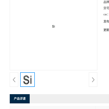
品
货
cas
发
更
产品详请