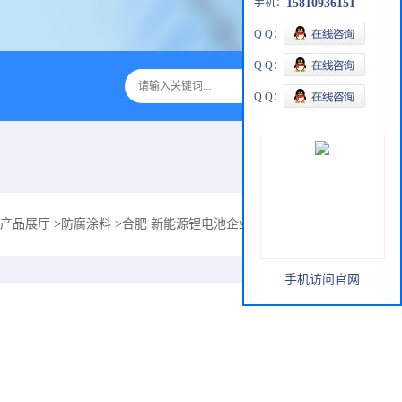
手机：
15810936151
Q Q：
Q Q：
Q Q：
产品展厅
>
防腐涂料
>
合肥 新能源锂电池企业厂房钢构防酸防腐好涂料ZS-
手机访问官网