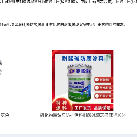
上可将锂电制造流程划分为前段工序(极片制造)、中段工序(电芯合成)、后段工序(化
711无机防腐涂料,能防酸,能阻止有肌物的溶胀,能满足锂电池厂钢构防腐的需求。
1灰色
硫化物腐蚀与防护涂料耐酸碱漆志盛威华1034