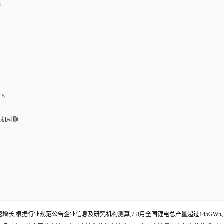
华
-5
无机树脂
续快速增长,根据行业规范公告企业信息及研究机构测算,7-8月全国锂电总产量超过145GWh