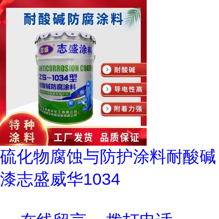
硫化物腐蚀与防护涂料耐酸碱
漆志盛威华1034