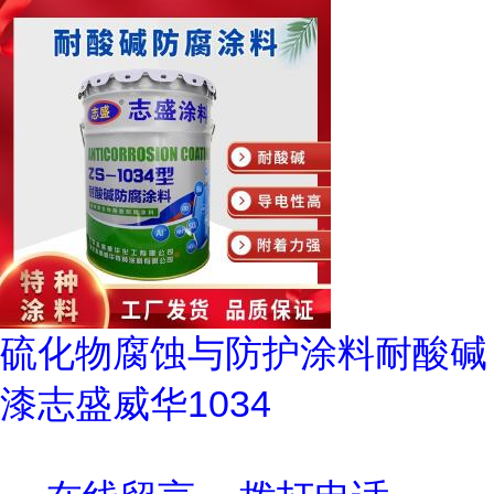
硫化物腐蚀与防护涂料耐酸碱
漆志盛威华1034