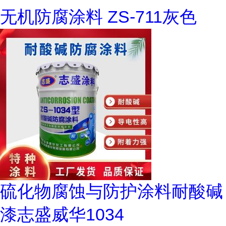
无机防腐涂料 ZS-711灰色
硫化物腐蚀与防护涂料耐酸碱
漆志盛威华1034