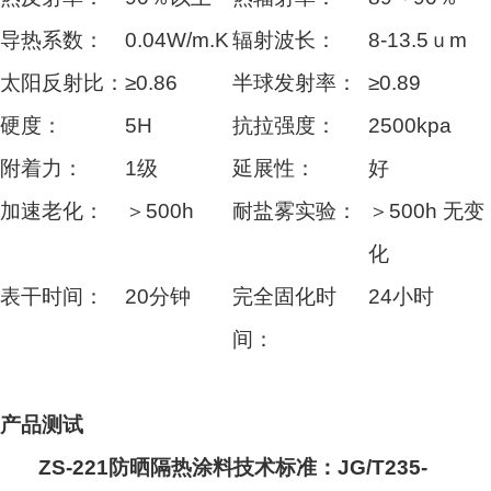
导热系数：
0.04W/m.K
辐射波长：
8-13.5ｕm
太阳反射比：
≥0.86
半球发射率：
≥0.89
硬度：
5H
抗拉强度：
2500kpa
附着力：
1级
延展性：
好
加速老化：
＞500h
耐盐雾实验：
＞500h 无变
化
表干时间：
20分钟
完全固化时
24小时
间：
产品测试
ZS-221防晒隔热涂料技术标准：
JG/T235-