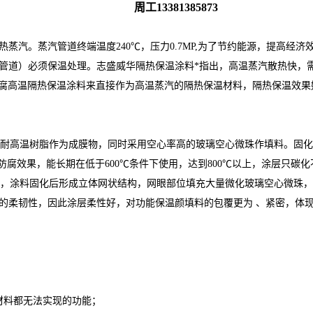
周工13381385873
60℃，过热蒸汽。蒸汽管道终端温度240℃，压力0.7MP,为了节约能源，
管道）必须保温处理。志盛威华隔热保温涂料*指出，高温蒸汽散热快，
水防腐高温隔热保温涂料来直接作为高温蒸汽的隔热保温材料，隔热保温效果
高温树脂作为成膜物，同时采用空心率高的玻璃空心微珠作填料。固化涂层具
腐效果，能长期在低于600℃条件下使用，达到800℃以上，涂层只碳化
，涂料固化后形成立体网状结构，网眼部位填充大量微化玻璃空心微珠，
的柔韧性，因此涂层柔性好，对功能保温颜填料的包覆更为 、紧密，体
；
材料都无法实现的功能；