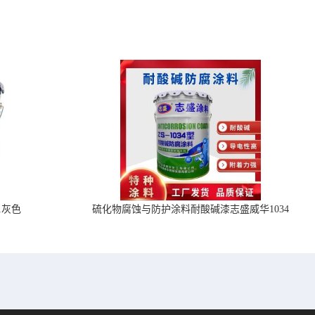
1灰色
硫化物腐蚀与防护涂料耐酸碱漆志盛威华1034