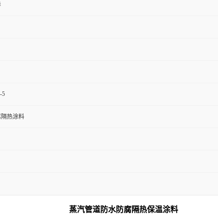
华
-5
腐隔热涂料
蒸汽管道防水防腐隔热保温涂料