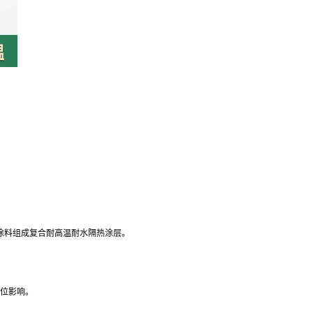
温涂料组成复合耐高温耐水隔热涂层。
部位影响。