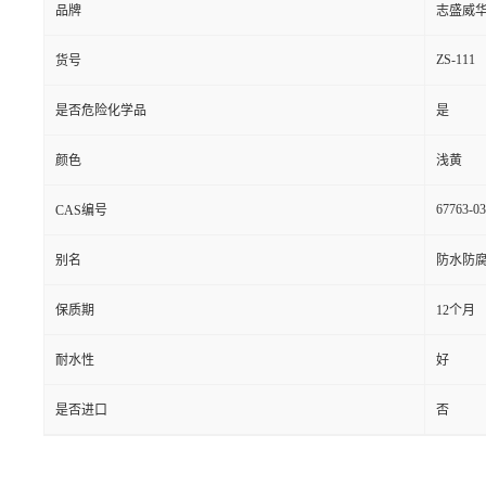
品牌
志盛威
ZS-111
货号
是否危险化学品
是
颜色
浅黄
67763-03
CAS编号
别名
防水防
保质期
12个月
耐水性
好
是否进口
否