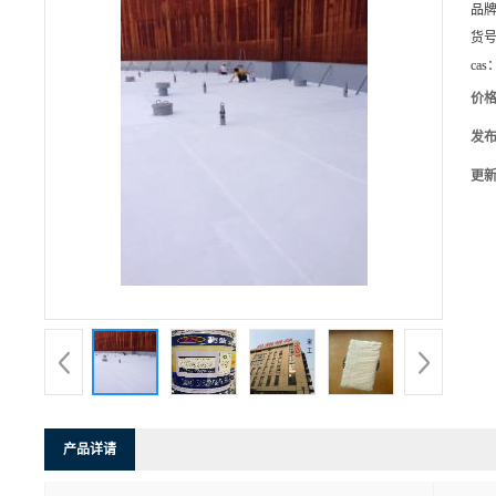
品
货
cas
价
发
更
产品详请