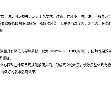
提高经济效益，减少散热损失，满足工艺要求，改善工作环境，防止
烫
，一般蒸汽
需要很好的隔热保温措施，降低散热量。但是蒸汽湿度大，水汽大，传统
好。
有极低的导热系数，仅为0.05W/m.K（120℃时测），隔热保温效
不燃烧。
空心微珠在涂层呈现规则紧密排列，形成真空绝热层，使涂层整体具有极
现出极好的防水防腐效果。