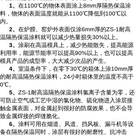
1
、
在1100℃的物体表面涂上8mm厚隔热保温涂
料，物体的表面温度就能从1100℃降低到100℃以
内。
2
、
在炉膛、窑炉外表面仅涂6mm厚的ZS-1耐高
温隔热保温涂料就可以减少热量损失30%以上。
3
、
涂刷在高温模具上，减少热能散失，提高能源
利用率，能源节能率可以提高90%以上，也可以提高
模具产品的成型率，大大减少次品的产生。
4
、
室温条件下，在零下30℃的箱体上涂10mm厚
的耐高温隔热保温涂料，24小时箱体里的温度不高于
0℃。
5
、
ZS-1耐高温隔热保温涂料氯离子含量为零，还
可防止空气或工艺中湿的氯化物、硫化物进入涂层接
触金属表面，对金属起到很好的防腐效果，也不会导
致金属焊接的焊缝脆化。
6
、
涂料可用在烟道、风道、挡风板、漏斗机等设
备在隔热保温同时，涂层有很好的耐磨性、抗冲击