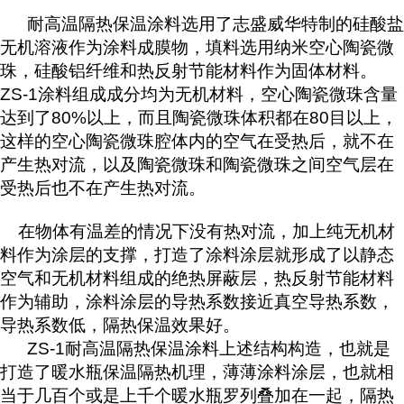
耐高温隔热保温涂料选用了志盛威华特制的硅酸盐
无机溶液作为涂料成膜物，填料选用纳米空心陶瓷微
珠，硅酸铝纤维和热反射节能材料作为固体材料。
ZS-1涂料组成成分均为无机材料，空心陶瓷微珠含量
达到了80%以上，而且陶瓷微珠体积都在80目以上，
这样的空心陶瓷微珠腔体内的空气在受热后，就不在
产生热对流，以及陶瓷微珠和陶瓷微珠之间空气层在
受热后也不在产生热对流。
在物体有温差的情况下没有热对流，加上纯无机材
料作为涂层的支撑，打造了涂料涂层就形成了以静态
空气和无机材料组成的绝热屏蔽层，热反射节能材料
作为辅助，涂料涂层的导热系数接近真空导热系数，
导热系数低，隔热保温效果好。
ZS-1耐高温隔热保温涂料上述结构构造，也就是
打造了暖水瓶保温隔热机理，薄薄涂料涂层，也就相
当于几百个或是上千个暖水瓶罗列叠加在一起，隔热