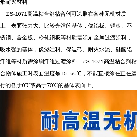
形耐火材料。
ZS-1071
高温粘合剂粘合剂可涂刷在各种无机材质
上。表面张力大、比较光滑的基体，像铝板、铜板、不
锈钢、合金板、冷轧钢板等材质需涂刷金属过渡涂料，
吸水强的基体，像浇注料、保温砖、耐火水泥、硅酸铝
纤维等材质需涂刷纤维过渡涂料；
ZS-1071
高温粘合剂粘
合物体施工时表面温度是
15--60
℃，不能直接涂在正在运
行的低于
0
℃或高于
70
℃的基体表面上。