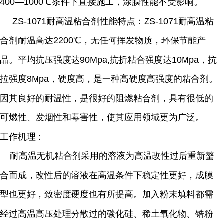
400
—
1000
℃条件下直接施工，涂膜性能不受影响。
ZS-1071
耐高温粘合剂性能特点：
ZS-1071
耐高温粘
合剂耐温高达
2200
℃，无任何挥发物质，环保
节能产
品。平均抗压强度达
90Mpa,
抗折粘合强度达
10Mpa
，抗
拉强度
8Mpa
，硬度高，是一种高硬度高强度的粘合剂。
因其良好的耐温性，是很好的阻燃粘合剂，具有很低的
可燃性、发烟性和毒害性，使其应用领域更为广泛。
工作机理：
耐高温无机粘合剂采用的溶液为高温改性过后重新螯
合而成，改性后的溶液在高温条件下稳定性更好，成膜
型也更好，致密度硬度也有所提高。加入粉末填料都需
经过高温高压处理分散过的碳化硅、稀土氧化物、锆粉