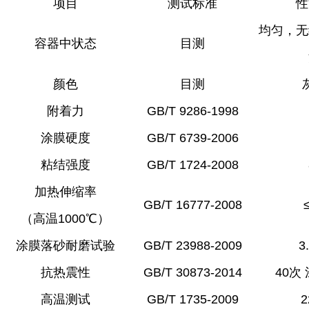
项目
测试标准
性
均匀，无
容器中状态
目测
颜色
目测
附着力
GB/T 9286-1998
涂膜硬度
GB/T 6739-2006
粘结强度
GB/T 1724-2008
加热伸缩率
GB/T 16777-2008
（高温1000℃）
涂膜落砂耐磨试验
GB/T 23988-2009
3
抗热震性
GB/T 30873-2014
40次
高温测试
GB/T 1735-2009
2