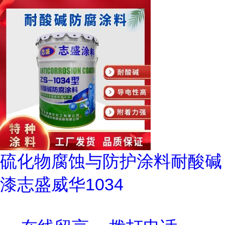
硫化物腐蚀与防护涂料耐酸碱
漆志盛威华1034