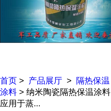
首页
>
产品展厅
>
隔热保温
涂料
> 纳米陶瓷隔热保温涂料
应用于蒸...