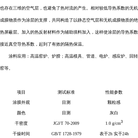
也存在三维的空气层，也避免了热对流的产生。相对较低导热系数的无机
成膜物质作为涂层的支撑，共同构造了以静态空气层和无机成膜物质的绝
热屏蔽层。加入的热反射材料作为辅助填料加入，这样使涂层的导热系数
接近真空导热系数，起到了有效的隔热保温。
涂料应用：
高温窑炉、炉膛；高温模具、管道、电炉、感应炉、回转
窑等。
项目
测试标准
性能参数
涂膜外观
目测
颗粒感
颜色
目测
灰白
3
干密度
JGJ/T 70-2009
1.0 g/cm
干燥时间
GB/T 1728-1979
表干2h 实干24h