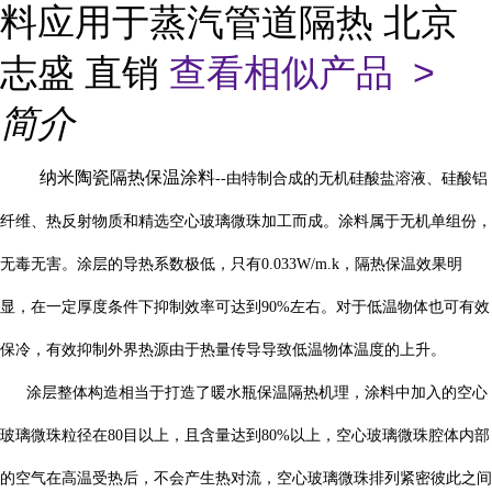
料应用于蒸汽管道隔热 北京
志盛 直销
查看相似产品 >
简介
纳米陶瓷隔热保温涂料
--由特制合成的无机硅酸盐溶液、硅酸铝
纤维、热反射物质和精选空心玻璃微珠加工而成。涂料属于无机单组份，
无毒无害。涂层的导热系数极低，只有
0.033W/m.k
，隔热保温效果明
显，在一定厚度条件下抑制效率可达到
90%
左右。对于低温物体也可有效
保冷，有效抑制外界热源由于热量传导导致低温物体温度的上升。
涂层整体构造相当于打造了暖水瓶保温隔热机理，涂料中加入的空心
玻璃微珠粒径在
80
目以上，且含量达到
80%
以上，空心玻璃微珠腔体内部
的空气在高温受热后，不会产生热对流，空心玻璃微珠排列紧密彼此之间