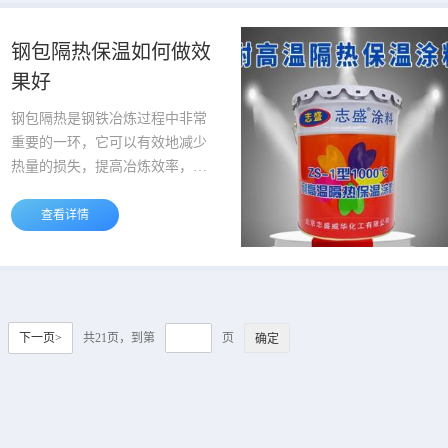
降，经济损失较大，而且废旧阴
极内衬回收利用技术还不成熟，
钢包隔热保温如何做效
存在环境污染等问题。 铝电解槽
果好
长期在高温下工作，目前320～
400kA的铝电解槽的侧部温度基
钢包隔热是钢铁冶炼过程中非常
本在280～400℃，因槽壳钢板
重要的一环，它可以有效地减少
长...
热量的损失，提高冶炼效率，降
低生产成本。随着钢铁工业的不
断发展，钢包隔热技术也在不断
查看详情
创新和完善。钢包隔热的原理是
利用隔热材料将钢包内部的高温
隔离，防止热量向外散失。目前
常用的隔热材料有石墨、陶瓷纤
维、硅酸铝纤维等。这些材料具
下一页>
共21页，到第
页
有良好的隔热性能，能够有效地
减少热量的损失。 钢包隔热的施
工过程需要注意以下几点。首
先，要选择合适的隔热材料，...