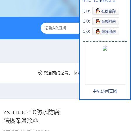
手机：
15810936151
Q Q：
Q Q：
Q Q：
您当前的位置：
网站首页
>
产品展厅
>
隔热保温
手机访问官网
ZS-111 600℃防水防腐
隔热保温涂料