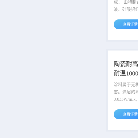
形成三维静..
成： 由特制合成的无机硅酸盐溶
液、硅酸铝
精选空心陶
性环保。 机理： 涂层整体构造
查看详情
相当于打造
理，涂料中
腔体内部的
不会产生热
排列紧密彼
陶瓷耐
空气层，也
耐温100
生。相对较
膜物质作为涂
涂料属于无
害。涂层的
0.033W/m
定厚度条件
90%左右。
查看详情
效保冷，有
热量传导导
升。涂料中