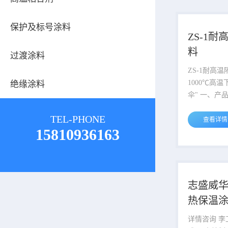
更安全！ ?? 膨胀隔热黑科技，
机理清晰效果好 涂层
保护及标号涂料
后，遇200
ZS-1
胀，温度越
料
过渡涂料
1000℃时
达初始的5
ZS-1耐高
无数独立真
1000℃高
绝缘涂料
传导，导热系.
伞" 一、产品组成 ZS-1耐高温隔
热保温涂料
TEL-PHONE
料，以无机
查看详情
15810936163
质，搭配精
反射物质复
方无异味，
无需特殊有
二、隔热机理 这款涂料打造
志盛威华
似"暖水瓶式
热保温涂
陶瓷微珠腔
生对流，同
详情咨询 李工 1