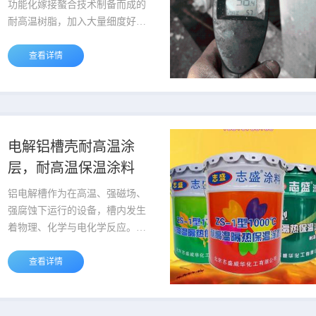
窑筒体与耐火砖之间做...
功能化嫁接螯合技术制备而成的
耐高温树脂，加入大量细度好空
心率高的微化玻璃空心微珠进行
填充。固化涂层具有极低的导热
查看详情
系数，仅为0.06W/m.K（120℃时
测），隔热保温效果良好，有效
提高热量利用率，节能率可达到
80%。且具有良好的防水防腐效
果，能长期在低于600℃条件下
电解铝槽壳耐高温涂
使用。涂料使用的树脂聚合物分
层，耐高温保温涂料
子链上嫁接多个不同分子量的柔
性支链，涂料固化后形成立体网
铝电解槽作为在高温、强磁场、
状结构，网眼部位填充大量微化
强腐蚀下运行的设备，槽内发生
玻璃空...
着物理、化学与电化学反应。经
过长时间的运行，阴极虽然不消
耗，但在化学腐蚀和热应力的作
查看详情
用下，电解槽内衬会遭到严重破
坏而迫使停槽大修。停槽大修消
耗大量的人力、物力，产量下