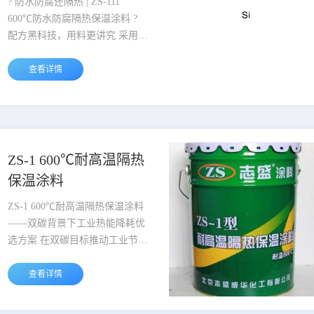
? 防水防腐还隔热 | ZS-111
600℃防水防腐隔热保温涂料 ?
配方黑科技，用料更讲究 采用特
殊功能化嫁接螯合技术制备耐高
温树脂，搭配高细度、高空心率
查看详情
微化玻璃空心微珠填充，兼顾隔
热、防水、防腐三重性能，
600℃长期稳定，800℃只碳化不
燃烧！ ?? 立体结构隔热，防水
防腐双在线 树脂分子链嫁接多分
ZS-1 600℃耐高温隔热
子量柔性支链，固化后形成立体
保温涂料
网状结构，网眼中填充规则排列
的空心微珠，形成稳定真空绝热
ZS-1 600℃耐高温隔热保温涂料
层，导热系数低至
——双碳背景下工业热能降耗优
0.05W/m·K（120℃），...
选方案 在双碳目标推动工业节能
改造的当下，高温设备热量流
失、表面超温、能耗过高是目前
查看详情
工业生产领域最受关注的热门工
况痛点，ZS-1 600℃耐高温隔热