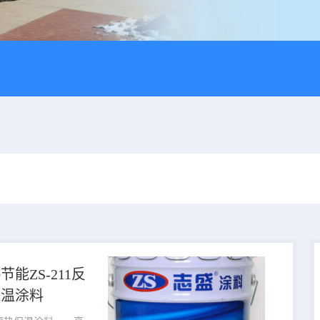
能ZS-211反
保温涂料