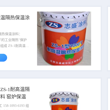
完全固化
℃以上高温开始膨
耐高温隔热保温涂
高膨胀越充分，
膨胀完成，最终厚度可
倍以上。膨胀后形成
温隔热保温涂料：
空层，从根源阻断热
温下的工业隔热"保护
..
是单组份无机体系涂
硅酸盐作为成膜物
选空心陶瓷微珠与热
合制备而成，整体配
稀释清洗仅需去水，
机溶剂，安全环保。
了类
ZS-1耐高温隔
"的绝热结构：空心
料 窑炉保温
体内部的空气不会产
时微珠之间相互堆叠
58-1093-6193 组