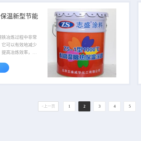
空气在高温受热后，
对流，空心陶瓷微珠
热保温新型节能
此之间也存在三维的
避免了热对流的产
低导热系数的无机成
钢铁冶炼过程中非常
涂层的支撑，共同构
，它可以有效地减少
..
，提高冶炼效率，降
。随着钢铁工业的不
包隔热技术也在不断
。钢包隔热的原理是
料将钢包内部的高温
热量向外散失。目前
材料有石墨、陶瓷纤
纤维等。这些材料具
1
2
3
4
5
<上一页
热性能，能够有效地
包隔热的施
注意以下几点。首
适的隔...