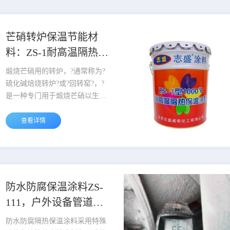
保温涂料正是针对这类高温隔热
需求打造的高效解决方案，介绍
如下： 一、产品组成 本产品为
芒硝转炉保温节能材
无机单组份涂料，由特制合成无
料：ZS-1耐高温隔热保
机硅酸盐溶液作为成膜基底，复
温涂料
配硅酸铝纤维、热反射功能物
煅烧芒硝用的转炉，?通常称为?
质，再添加占比超80%、粒径80
硫化碱焙烧转炉?或?回转窑?，?
目以上...
是一种专门用于煅烧芒硝以生产
硫化钠的设备。?该转炉主要由
回转筒体、?支承装置、?带挡轮
查看详情
支承装置、?窑头和窑尾密封装
置以及喷煤管装置等部分组
成。?其工作原理是通过高温加
热使芒硝与煤粉发生还原反
应，?生成硫化钠。 ?芒硝回转窑
防水防腐保温涂料ZS-
炉只靠内壁耐火砖隔热是不够
111，户外设备管道保
的，生产连续性比较差，能源浪
温
费也非常之大。因此我们需要在
防水防腐隔热保温涂料采用特殊