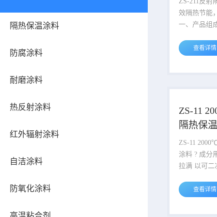
ZS-211
效隔热节能
一、产品组成成分 ZS
隔热保温涂料
隔热保温涂
硅酸盐溶液
查看详情
防腐涂料
纳米空心玻
质、陶瓷纤
耐磨涂料
加工而成，
系，VOC含
涂料固化后
热反射涂料
ZS-11 
现隔热，导
隔热保
0.08W/m
红外辐射涂料
90%，同时
ZS-11 2
挡外界热量
涂料 ? 成分用料扎实，安全性能
自洁涂料
拉满 以可二次固相固化特制溶液
为成膜物质
防氧化涂料
氧化锆、炭
查看详情
管、膨胀石
压复合而成
高温粘合剂