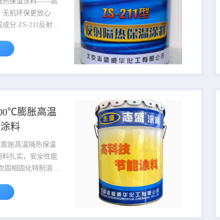
反射隔热保温涂料——高
，无机环保更放心
-211反射
料，由特制改性无机
作为基料，搭配精选
璃微珠、热反射物
维等功能性原料复合
属于无机单组份体
量为0，绿色环保。
依靠特殊原料结构实
2000℃膨胀高温
热系数低至
温涂料
·K，隔热抑制效率 可达
兼具保冷功能，可阻
000℃膨胀高温隔热保温
侵入，维持低温物体
温度稳定。 二、作用...
，搭配纳米氧化铝、
纤维、中空纳米碳
墨、碳化硅经高温高
，A级防火，更耐用