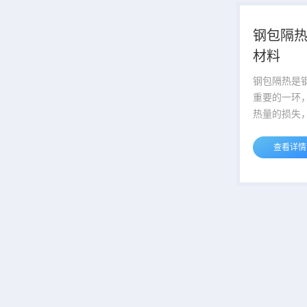
腔体内部的
不会产生热
钢包隔
排列紧密彼
材料
空气层，也
生。相对较
钢包隔热是
膜物质作为
重要的一环
造了以静态空.
热量的损失
低生产成本
断发展，钢
查看详情
创新和完善
利用隔热材
隔离，防止
常用的隔热
维、硅酸铝
有良好的隔
减少热量的损失。 钢
工过程需要
先，要选择合