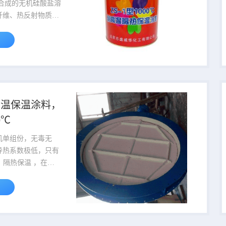
.
纤维、热反射物质和
瓷微珠加工而成。水
了暖水瓶保温隔热机
加入的空心陶瓷微珠
空气在高温受热后，
对流，空心陶瓷微珠
此之间也存在三维的
高温保温涂料，
避免了热对流的产
0℃
低导热系数的无机成
层的支撑，共同...
机单组份，无毒无
导热系数极低，只有
.k，隔热保温 ，在一
下抑制效率可达到
对于低温物体也可有
效抑制外界热源由于
致低温物体温度的上
加入的空心陶瓷微珠